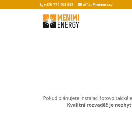
+420 774 408 693
office@menimi.cz
Pokud plánujete instalaci fotovoltaické
Kvalitní rozvaděč je nezbyt