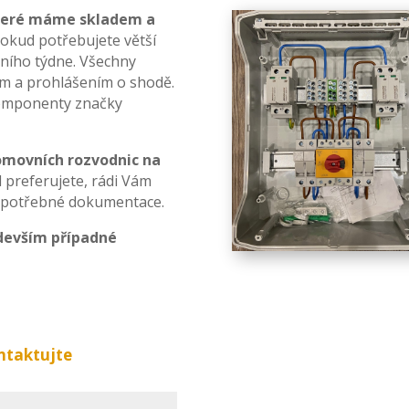
které máme skladem a
okud potřebujete větší
ního týdne. Všechny
m a prohlášením o shodě.
komponenty značky
omovních rozvodnic na
preferujete, rádi Vám
ě potřebné dokumentace.
devším případné
ntaktujte