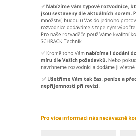
✅
N
abízíme vám typové rozvodnice, 
jsou sestaveny dle aktuálních norem.
P
množství, budou u Vás do jednoho pracov
rozvodnice dodáváme s tepelným výpočte
Pro naše rozvaděče používáme kvalitní 
SCHRACK Technik.
✅ Kromě toho Vám
nabízíme i dodání d
míru dle Vašich požadavků.
Nebo pokud 
navrhneme rozvodnici a dodáme ji včetn
✅
Ušetříme Vám tak čas, peníze a pře
nepříjemnosti při revizi.
Pro více informací nás nezávazně ko